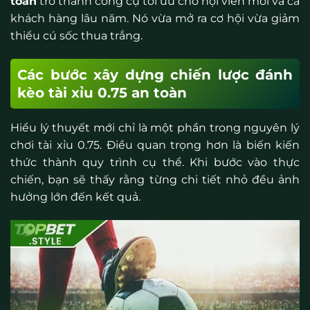
toàn
trở thành công cụ tối ưu cho hội viên mới và cả
khách hàng lâu năm. Nó vừa mở ra cơ hội vừa giảm
thiểu cú sốc thua trắng.
Các bước xây dựng chiến lược đánh
kèo tài xỉu 0.75 an toàn
Hiểu lý thuyết mới chỉ là một phần trong nguyên lý
chơi tài xỉu 0.75. Điều quan trọng hơn là biến kiến
thức thành quy trình cụ thể. Khi bước vào thực
chiến, bạn sẽ thấy rằng từng chi tiết nhỏ đều ảnh
hưởng lớn đến kết quả.